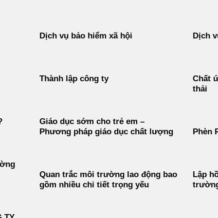
Dịch vụ bảo hiểm xã hội
Dịch v
Thành lập công ty
Chất ứ
thải
?
Giáo dục sớm cho trẻ em –
Phương pháp giáo dục chất lượng
Phèn 
ường
Quan trắc môi trường lao động bao
Lập hồ
gồm nhiều chi tiết trọng yếu
trườn
G TY