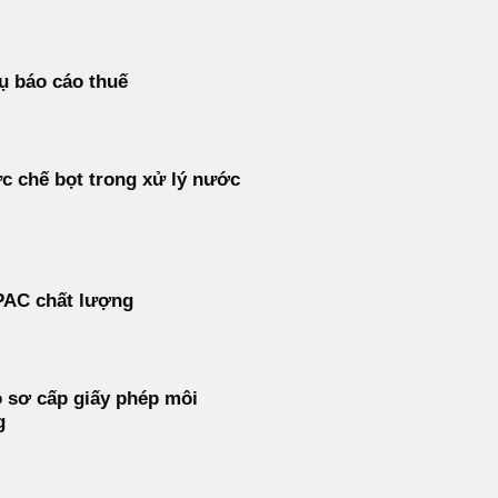
ụ báo cáo thuế
c chế bọt trong xử lý nước
PAC chất lượng
 sơ cấp giấy phép môi
g