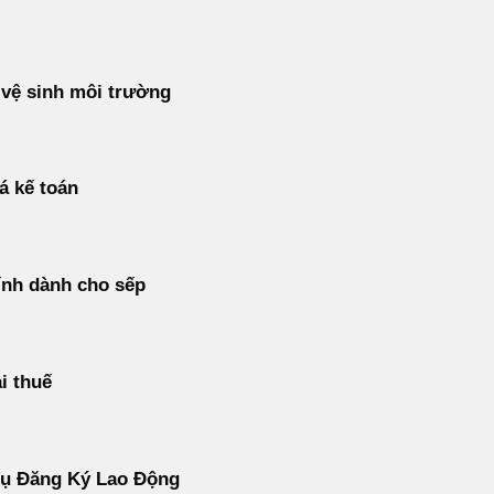
vệ sinh môi trường
á kế toán
ính dành cho sếp
i thuế
Vụ Đăng Ký Lao Động